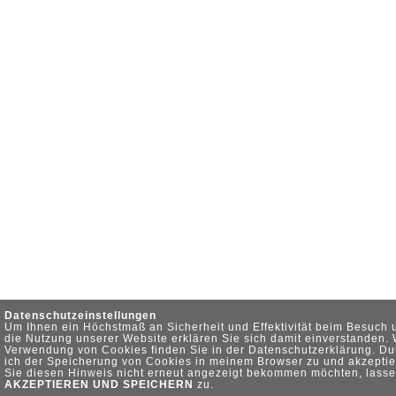
Datenschutzeinstellungen
Um Ihnen ein Höchstmaß an Sicherheit und Effektivität beim Besuch 
die Nutzung unserer Website erklären Sie sich damit einverstanden.
Verwendung von Cookies finden Sie in der Datenschutzerklärung. Du
ich der Speicherung von Cookies in meinem Browser zu und akzeptie
Sie diesen Hinweis nicht erneut angezeigt bekommen möchten, lasse
AKZEPTIEREN UND SPEICHERN
zu.