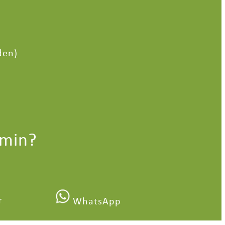
den)
rmin?
r
WhatsApp