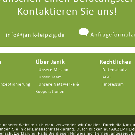
Kontaktieren Sie uns!
Anfrageformula
info@janik-leipzig.de
n
Über Janik
Rechtliches
Unsere Mission
Datenschutz
Unser Team
AGB
onzeptionierung
Unsere Netzwerke &
Impressum
Kooperationen
h unserer Website zu bieten, verwenden wir Cookies. Durch die Nutzun
nden Sie in der Datenschutzerklärung. Durch klicken auf
AKZEPTIER
nschutzerklärung. Falls Sie diesen Hinweis nicht erneut angezeigt 