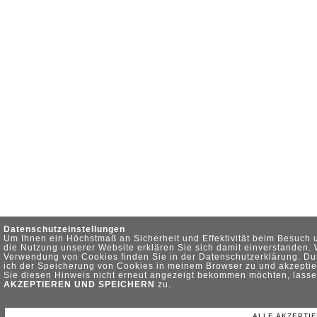
Datenschutzeinstellungen
Um Ihnen ein Höchstmaß an Sicherheit und Effektivität beim Besuch 
die Nutzung unserer Website erklären Sie sich damit einverstanden.
Verwendung von Cookies finden Sie in der Datenschutzerklärung. Du
ich der Speicherung von Cookies in meinem Browser zu und akzeptie
Sie diesen Hinweis nicht erneut angezeigt bekommen möchten, lasse
AKZEPTIEREN UND SPEICHERN
zu.
ALLE AKZEPTI