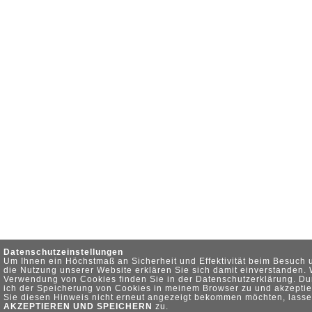
Datenschutzeinstellungen
Um Ihnen ein Höchstmaß an Sicherheit und Effektivität beim Besuch 
die Nutzung unserer Website erklären Sie sich damit einverstanden.
Verwendung von Cookies finden Sie in der Datenschutzerklärung. Du
ich der Speicherung von Cookies in meinem Browser zu und akzeptie
Sie diesen Hinweis nicht erneut angezeigt bekommen möchten, lasse
AKZEPTIEREN UND SPEICHERN
zu.