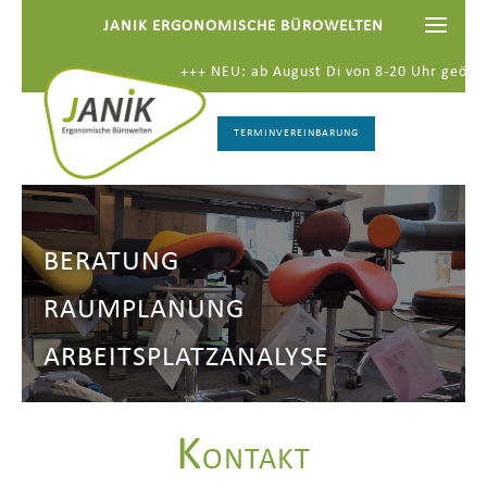
JANIK ERGONOMISCHE BÜROWELTEN
+++
NEU: ab August Di von 8-20 Uhr geöffnet
TERMINVEREINBARUNG
BERATUNG
RAUMPLANUNG
ARBEITSPLATZANALYSE
K
ONTAKT