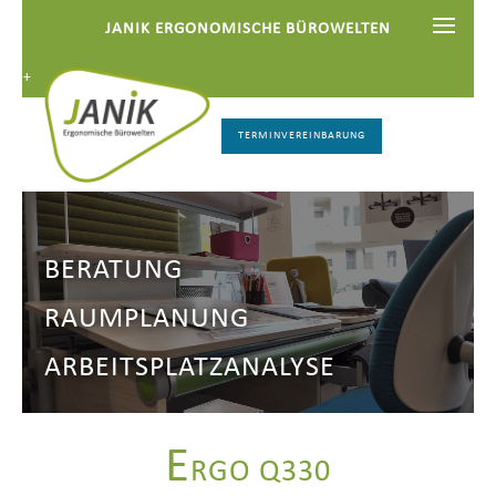
JANIK ERGONOMISCHE BÜROWELTEN
++
TERMINVEREINBARUNG
BERATUNG
RAUMPLANUNG
ARBEITSPLATZANALYSE
E
RGO Q330