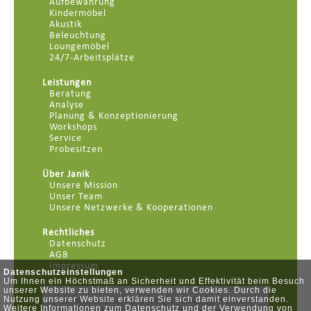
Aufbewahrung
Kindermöbel
Akustik
Beleuchtung
Loungemöbel
24/7-Arbeitsplätze
Leistungen
Beratung
Analyse
Planung & Konzeptionierung
Workshops
Service
Probesitzen
Über Janik
Unsere Mission
Unser Team
Unsere Netzwerke & Kooperationen
Rechtliches
Datenschutz
AGB
Impressum
Datenschutzeinstellungen
Um Ihnen ein Höchstmaß an Sicherheit und Effektivität beim Besuch
unserer Website zu bieten, verwenden wir Cookies. Durch die
Nutzung unserer Website erklären Sie sich damit einverstanden.
Weitere Informationen zum Datenschutz und der Verwendung von