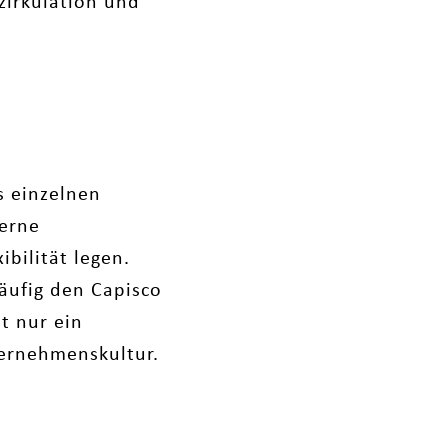
zirkulation und
s einzelnen
derne
bilität legen.
häufig den Capisco
t nur ein
ternehmenskultur.