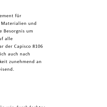
gement für
n Materialien und
de Besorgnis um
f alle
ar der Capisco 8106
sich auch nach
igkeit zunehmend an
eisend.