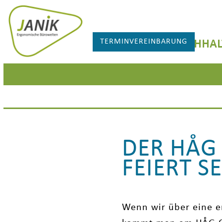
TERMINVEREINBARUNG
NACHHAL
DER HÅG CAPISCO 8106: EIN KLASSIKER
FEIERT S
Wenn wir über eine e