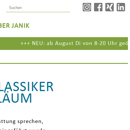
BER JANIK
+++
NEU: ab August Di von 8-20 Uhr geöffnet!
ILÄUM
attung sprechen,