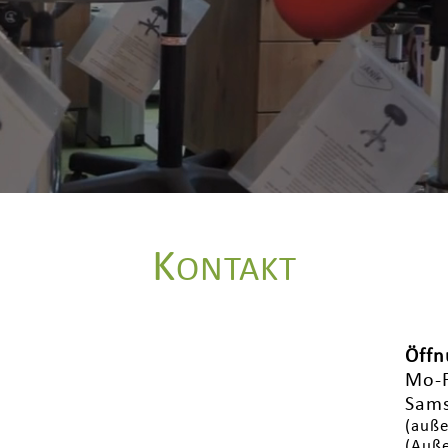
K
ONTAKT
Öffn
Mo-F
Sams
(auße
(Auße