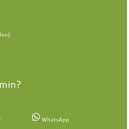
den)
rmin?
r
WhatsApp