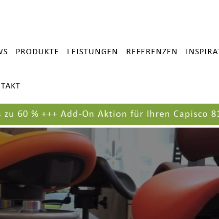
WS
PRODUKTE
LEISTUNGEN
REFERENZEN
INSPIR
TAKT
0 %
+++
Add-On Aktion für Ihren Capisco 8106
++